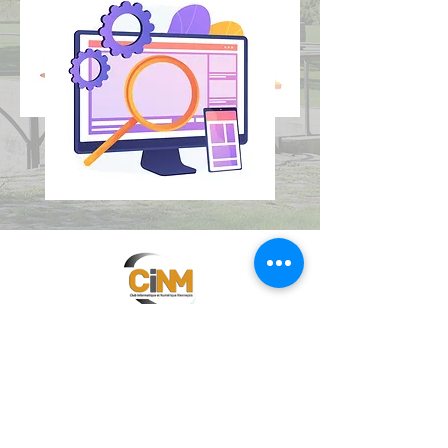
Nous contacter
Téléphone : 01 74 57 31 63
Parc de Villeroy
1 er étage
bâtiment Espace Culturel
Jean-Jacques ROBERT