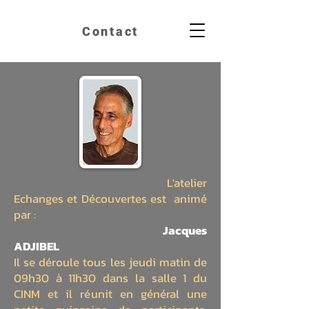
Contact
L'atelier
Echanges et Découvertes est animé
par :
Jacques
ADJIBEL
I
l s
e dérou
le tous les jeudi matin de
09h30 à 11h30 dans la salle 1 du
CINM et il réunit
en général une